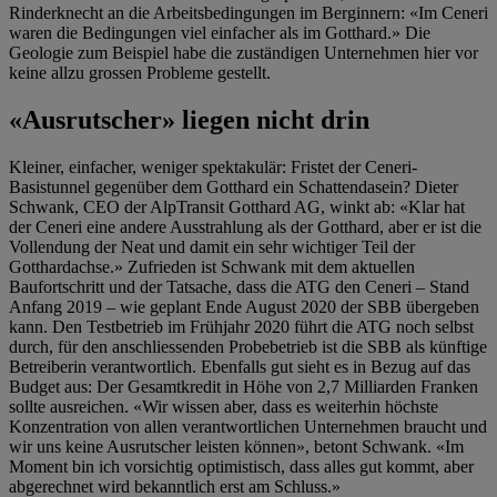
Rinderknecht
an
die Arbeitsbedingungen
im Berginnern
: «Im
Ceneri
waren die Bedingungen viel einfacher als im Gotthard.» Die
Geologie zum Beispiel habe die
zuständigen Unternehmen
hier vor
keine allzu grossen Probleme gestellt.
«Ausrutscher» liegen nicht drin
Kleiner, einfacher, weniger spektakulär: Fristet der
Ceneri
-
Basistunnel gegenüber dem Gotthard ein Schattendasein? Dieter
Schwank, CEO der
Alp
T
ransit
Gotthard AG, winkt ab: «Klar hat
der
Ceneri
eine andere Ausstrahlung als der Gotthard, aber er ist die
Vollendung der Neat und damit ein sehr wichtiger Teil der
Gotthardachse.» Zufrieden ist Schwank mit dem aktuellen
Baufortschritt und der Tatsache, dass die ATG den
Ceneri
– Stand
Anfang 2019 – wie geplant Ende August 2020 der SBB übergeben
kann
. Den Testbetrieb im Frühjahr 2020 führt die ATG noch selbst
durch, für den anschliessenden Probebetrieb ist die SBB als künftige
Betreiberin verantwortlich
. Ebenfalls gut sieht es
in Bezug auf das
Budget aus: Der Gesamtkredit in Höhe von 2,
7
Milliarden Franken
sollte ausreichen. «Wir wissen aber, dass es weiterhin höchste
Konzentration von allen verantwortlichen Unternehmen braucht und
wir uns keine Ausrutscher leisten können», betont Schwank
. «Im
Moment bin ich vorsichtig optimistisch, dass alles gut kommt, aber
abgerechnet wird bekanntlich erst am Schluss.»