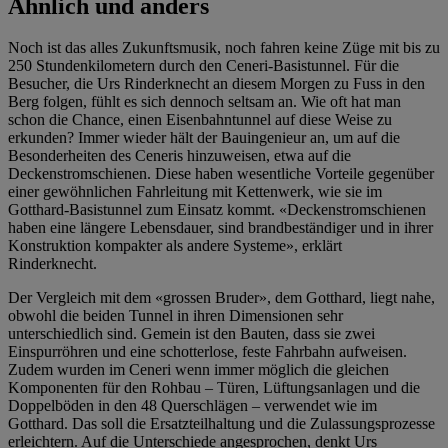
Ähnlich und anders
Noch ist das alles Zukunftsmusik, noch fahren keine Züge mit bis zu
250 Stundenkilometern durch den
Ceneri
-Basistunnel. Für die
Besucher, die Urs Rinderknecht an diesem Morgen
zu Fuss
in den
Berg folgen, fühlt es sich dennoch seltsam a
n
. Wie oft hat man
schon die Chance,
einen Eisenbahntunnel auf diese Weise zu
erkunden? Immer wieder hält de
r
Bauingenieur an, um auf die
Besonderheiten des
Ceneris
hinzuweisen
,
etwa
auf
die
Deckenstromschienen
.
Diese
haben
wesentliche Vorteile gegenüber
einer gewöhnlichen Fahrleitung mit Kettenwerk, wie sie im
Gotthard-Basistunnel zum Einsatz kommt. «Deckenstromschienen
haben eine längere Lebensdauer, sind brandbeständiger und in ihrer
Konstruktion kompakter als andere Systeme», erklärt
Rinderknecht.
Der Vergleich mit dem «grossen Bruder», dem Gotthard, liegt nahe,
obwohl die beiden Tunnel in ihren Dimensionen sehr
unterschiedlich sind.
Gemein ist den Bauten, dass sie zwei
Einspurröhren
und eine schotterlose, feste Fahrbahn aufweisen.
Zudem wurden im
Ceneri
wenn immer möglich die gleichen
Komponenten für den Rohbau – Türen, Lüftungsanlagen und
die
Doppelböden in den 48 Querschlägen – verwendet wie im
Gotthard. Das soll die Ersatzteilhaltung und die Zulassungsprozesse
erleichtern.
Auf die Unterschiede angesprochen,
denkt
Urs