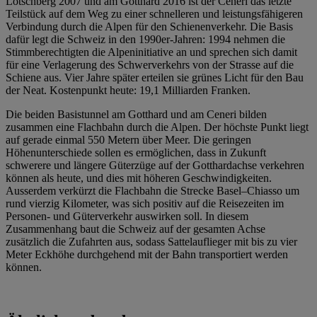
Lötschberg
2007 und am Gotthard 2016 ist der
Ceneri
das letzte
Teilstück auf dem Weg zu einer schnelleren und leistungsfähigeren
Verbindung durch die Alpen für den Schienenverkehr. Die Basis
dafür legt die Schweiz in den 1990er-Jahren: 1994 nehmen die
Stimmberechtigten die Alpeninitiative an und sprechen sich damit
für eine Verlagerung des Schwerverkehrs von der Strasse auf die
Schiene aus. Vier Jahre später erteilen sie grünes Licht für den Bau
der Neat. Kostenpunkt heute: 19,1 Milliarden Franken.
Die beiden Basistunnel am Gotthard und am
Ceneri
bilden
zusammen eine Flachbahn durch die Alpen. Der höchste Punkt liegt
auf gerade einmal 550 Metern über Meer. Die geringen
Höhenunterschiede sollen es ermöglichen, dass in Zukunft
schwerere und längere Güterzüge auf der Gotthardachse verkehren
können als heute, und dies mit höheren Geschwindigkeiten.
Ausserdem verkürzt die Flachbahn die Strecke Basel–Chiasso um
rund vierzig Kilometer, was sich positiv auf die Reisezeiten im
Personen- und Güterverkehr auswirken soll. In diesem
Zusammenhang baut die Schweiz auf der gesamten Achse
zusätzlich die Zufahrten aus, sodass
Sattelauflieger
mit bis zu vier
Meter
Eckhöhe
durchgehend mit der Bahn transportiert werden
können.