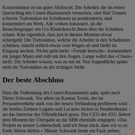
Konzentration ist ein gutes Stichwort. Die Arbeiter, die im ersten
Querschlag des
Ceneri
-Basistunnels versuchen, eine fünf Tonnen
schwere Trafostation im Schaltraum zu positionieren, sind
konzentriert am Werk. Alle wirken fokussiert
, als die
Besuchergruppe um Urs Rinderknecht ihnen über die Schultern
schaut.
Klar eigentlich, dass just in diesem Moment etwas
schiefgeht: Die Trafostation, welche die Arbeiter in den Schaltraum
schieben, rutscht seitlich etwas vom Wagen ab und bleibt im
Eingang stecken. Nichts geht mehr.
«Freude herrscht», kommentiert
ein junger Mann
und
rollt mit den Auge
n
. Lange währt das «Chaos»
nicht.
Die
Arbeiter
wissen, was zu tun ist
.
Nur
Augenblicke später
steht die Trafostation
an der richtigen Stelle.
Der beste Abschluss
Dass die Vollendung des
Ceneri
-Basistunnels naht,
spürt auch
Dieter Schwank
.
Vor allem im Kanton Tessin, der im
Personenverkehr stark von der neuen Verbindung profitieren wird –
die beiden Zentren Lugano und Locarno rücken in Pendlerdistanz –
sei das Interesse der Öffentlichkeit gross. Der CEO der ATG fiebert
dem Moment der Übergabe an die SBB ebenfalls entgegen: «Das
Projekt ist unsere Leidenschaft, und ich freue mich, dass wir es zu
Ende führen dürfen.» Müsste Schwank heute ein Fazit ziehen,