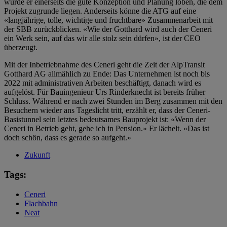
würde er einerseits die gute Konzeption und Planung loben, die dem
Projekt zugrunde liegen
.
Anderseits könne die ATG auf eine
«langjährige, tolle, wichtige und fruchtbare» Zusammenarbeit mit
der SBB zurückblicken. «Wie der Gotthard wird auch der
Ceneri
ein Werk sein,
auf das wir alle stolz sein dürfen», ist der CEO
überzeugt.
Mit der Inbetriebnahme des
Ceneri
geht die Zeit der
Alp
T
ransit
Gotthard AG allmählich zu Ende:
Das Unternehmen ist
noch bis
2022 mit administrativen Arbeiten beschäftigt, danach wird
es
aufgelöst.
Für
Bauingenieur Urs Rinderknecht
ist bereits früher
Schluss. Während er nach
zwei Stunden im Berg zusammen mit den
Besuchern wieder ans Tageslicht
tritt, erzählt er,
dass der
Ceneri
-
Basistunnel sein letztes bedeutsames Bauprojekt ist: «Wenn der
Ceneri
in Betrieb geht, gehe ich in Pension.» Er lächelt. «Das ist
doch schön, dass es gerade so aufgeht.»
Zukunft
Tags:
Ceneri
Flachbahn
Neat