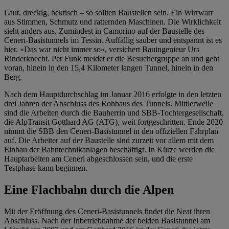
Laut, dreckig, hektisch – so sollte
n
Baustellen sein. Ein Wirrwarr
aus Stimmen, Schmutz und
ratternden
Maschinen. Die Wirklichkeit
sieht anders aus. Zumindest in
Camorino
auf der Baustelle des
Ceneri
-Basistunnels im Tessin. Auffällig sauber und entspannt ist es
hier. «Das war nicht immer so», versichert Bauingenieur Urs
Rinderknecht. Per Funk meldet er die Besuchergruppe an
und geht
voran,
hinein in den 15,4 Kilometer langen Tunnel, hinein in den
Berg.
Nach dem Hauptdurchschlag im Januar 2016 erfolgte in den letzten
drei Jahren der Abschluss des Rohbaus des Tunnels
.
Mittlerweile
sind die Arbeiten durch die Bauherrin und SBB-Tochtergesellschaft,
die
Alp
T
ransit
Gotthard AG (ATG), weit fortgeschritten. Ende 2020
nimmt die SBB den
Ceneri
-Basistunnel in den offiziellen Fahrplan
auf. Die Arbeiter auf der Baustelle sind zurzeit vor allem mit dem
Einbau der Bahntechnikanlagen beschäftigt. In Kürze werden die
Hauptarbeiten am
Ceneri
abgeschlossen
sein
, und die erste
Testphase kann beginnen.
Eine Flachbahn durch die Alpen
Mit der Eröffnung des
Ceneri
-Basistunnels findet die
Neat
ihren
Abschluss. Nach der Inbetriebnahme der beiden Basistunnel am