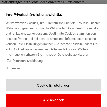
Wir erbringen ein Siebtel der Schweizer Güterverkehre,
transportieren täglich 175 000 Tonnen für unsere Kunden und
entlasten damit die Strasse um 16 000 LKW-Fahrten täglich und die
Ihre Privatsphäre ist uns wichtig.
Umwelt jährlich um 432 000 Tonnen CO2.
Wir verwenden Cookies, um Erkenntnisse über die Besuche unserer
Social Media
Website zu gewinnen sowie die Website für Sie optimal zu gestalten
und fortlaufend zu verbessern. Bestimmte Cookies stammen von
Twitter
unseren Partnern, die die damit erhobenen Informationen einsehen
Facebook
können. Ihre Einstellungen können Sie jederzeit ändern, indem Sie
Youtube
Instagram
auf «Cookie-Einstellungen» am Seitenende klicken. Weitere
LinkedIn
Informationen erhalten Sie in unserer Datenschutzerklärung.
Zur Datenschutzerklärung
Tags
Impressum
Automation
automatische Kupplung
Digitalisierung
Gotthard
Gotthard-Basistunnel
Güterverkehr
Güterwagen
Innovation
Kombinierter Verkehr
Kunde
Logistik
SBB Cargo
SBB Cargo International
Schienengüterverkehr
transport logistic
Wagenladungsverkehr
Cookie-Einstellungen
Impressum
Rechtliche Hinweise
Kommentarrichtlinien
Alle ablehnen
Team