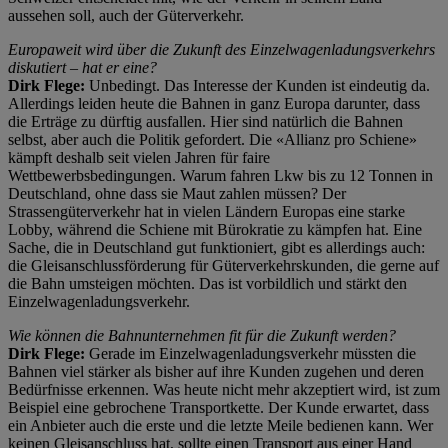
aussehen soll, auch der Güterverkehr.
Europaweit wird über die Zukunft des Einzelwagenladungsverkehrs
diskutiert – hat er eine?
Dirk Flege:
Unbedingt. Das Interesse der Kunden ist eindeutig da.
Allerdings leiden heute die Bahnen in ganz Europa darunter, dass
die Erträge zu dürftig ausfallen. Hier sind natürlich die Bahnen
selbst, aber auch die Politik gefordert. Die «Allianz pro Schiene»
kämpft deshalb seit vielen Jahren für faire
Wettbewerbsbedingungen. Warum fahren Lkw bis zu 12 Tonnen in
Deutschland, ohne dass sie Maut zahlen müssen? Der
Strassengüterverkehr hat in vielen Ländern Europas eine starke
Lobby, während die Schiene mit Bürokratie zu kämpfen hat. Eine
Sache, die in Deutschland gut funktioniert, gibt es allerdings auch:
die Gleisanschlussförderung für Güterverkehrskunden, die gerne auf
die Bahn umsteigen möchten. Das ist vorbildlich und stärkt den
Einzelwagenladungsverkehr.
Wie können die Bahnunternehmen fit für die Zukunft werden?
Dirk Flege:
Gerade im Einzelwagenladungsverkehr müssten die
Bahnen viel stärker als bisher auf ihre Kunden zugehen und deren
Bedürfnisse erkennen. Was heute nicht mehr akzeptiert wird, ist zum
Beispiel eine gebrochene Transportkette. Der Kunde erwartet, dass
ein Anbieter auch die erste und die letzte Meile bedienen kann. Wer
keinen Gleisanschluss hat, sollte einen Transport aus einer Hand