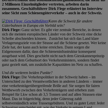
2 Millionen Einzelmitglieder vertreten, arbeiten darin
zusammen. Geschäftsführer Dirk Flege erläutert im Interview
seine Sicht zum Schienengüterverkehr – auch in der Schweiz.
Kann die Schweiz für andere
Güterbahnen in Europa ein Vorbild sein?
Dirk Flege:
Ganz sicher. Es gibt vier zentrale Bereiche, in denen
sich die meisten europäischen Länder von der Schweiz eine dicke
Scheibe abschneiden können. Zunächst hat sich das Land klare
Verlagerungsziele von der Strasse auf die Schiene gesetzt. Wer keine
Ziele hat, der kann auch keine erreichen. Dann sorgen die
Eidgenossen dafür, dass die Schieneninfrastruktur konsequent
ausgebaut wird. Dies geschieht nicht nach dem Giesskannenprinzip
oder nach dem Geburtsort des Verkehrsministers, sondern findet
ganz gezielt statt, um zusätzliche Kapazitäten im Netz zu schaffen.
Und die weiteren beiden Punkte?
Dirk Flege:
Die Verkehrspolitiker in der Schweiz haben – im
Unterschied zu den Verantwortlichen in anderen Ländern – immer
eine verkehrsträgerübergreifende Brille auf: Sie sorgen für fairen
Wettbewerb zwischen den Verkehrsträgern und erheben zum
Beispiel für Lkw schon ab 3,5 Tonnen und auf allen Strassen eine
Maut. Das ist folgerichtig, denn jeder Güterzug zahlt
selbstverständlich seine Trassengebühren. Und zu guter Letzt: Jeder
Schweizer entscheidet mit, wie der Verkehr in seinem Land