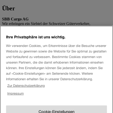
Über
SBB Cargo AG
Wir erbringen ein Siebtel der Schweizer Güterverkehre,
transportieren täglich 175 000 Tonnen für unsere Kunden und
entlasten damit die Strasse um 16 000 LKW-Fahrten täglich und die
Ihre Privatsphäre ist uns wichtig.
Umwelt jährlich um 432 000 Tonnen CO2.
Wir verwenden Cookies, um Erkenntnisse über die Besuche unserer
Social Media
Website zu gewinnen sowie die Website für Sie optimal zu gestalten
und fortlaufend zu verbessern. Bestimmte Cookies stammen von
Twitter
unseren Partnern, die die damit erhobenen Informationen einsehen
Facebook
Youtube
können. Ihre Einstellungen können Sie jederzeit ändern, indem Sie
Instagram
auf «Cookie-Einstellungen» am Seitenende klicken. Weitere
LinkedIn
Informationen erhalten Sie in unserer Datenschutzerklärung.
Zur Datenschutzerklärung
Tags
Impressum
Automation
automatische Kupplung
Digitalisierung
Gotthard
Gotthard-Basistunnel
Güterverkehr
Güterwagen
Innovation
Kombinierter Verkehr
Kunde
Logistik
SBB Cargo
SBB Cargo International
Schienengüterverkehr
transport logistic
Wagenladungsverkehr
Cookie-Einstellungen