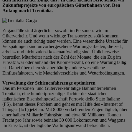
Zukunftsprojekte von europäischen Güterbahnen vor. Den
Anfang macht Trenitalia.
Zugausfälle sind ärgerlich – sowohl im Personen- wie im
Güterverkehr. Und wenn wichtige Transporte zu spät kommen,
können sie auch richtig teuer werden. Eine wesentliche Ursache für
Verspätungen sind unvorhergesehene Wartungsarbeiten, die zeit-,
arbeits- und nicht zuletzt kostenaufwändig sind. Üblicherweise
beurteilen Mitarbeiter nach der Zahl der Monate, die ein Zug im
Einsatz war oder anhand der Kilometerzahl, ob eine Wartung fällig
ist. Dabei übersehen sie aber häufig andere wesentliche
Einflussfaktoren, wie Materialverschleiss und Wetterbedingungen.
Verwaltung der Schienenfahrzeuge optimieren
Das im Personen- und Güterverkehr tätige Bahnunternehmen
Trenitalia, eine hundertprozentige Tochter der staatlichen
italienischen Eisenbahngesellschaft Ferrovie dello Stato Italiane
(FS), kennt dieses Problem und geht es mit Hilfe des «Internet of
Things» (IoT) jetzt an. Mit 8 000 verkehrenden Zügen täglich, über
einer halben Milliarde Fahrgäste und etwa 80 Millionen Tonnen
Fracht pro Jahr sowie beinahe 30 000 Lokomotiven und Waggons
im Einsatz, ist der tägliche Wartungsaufwand beträchtlich.