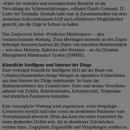
«Einer der teuersten und neuralgischsten Bereiche ist die
Verwaltung der Schienenfahrzeuge», erläutert Danilo Gsmondi, IT-
Leiter bei Trenitalia. Deshalb habe man in Zusammenarbeit mit dem
deutschen Softwarekonzern SAP nach effektiveren Möglichkeiten
gesucht, um die Züge in Schuss zu halten.
Das Zauberwort heisst «Predictive Maintenance» – also
vorausschauende Wartung. Dazu übertragen tausende an den Zügen
befestigte Sensoren laufend die Daten von einzelnen Betriebsmitteln
– wie etwa Motoren, Batterien oder Bremsen – an das Dynamic
Management Maintenance System (DMMS).
Künstliche Intelligenz und Internet der Dinge
Dort verknüpft Künstliche Intelligenz (KI) auf der Basis von
Lebenszyklusmodellen riesige Mengen an operativen Echtzeitdaten
aus dem Internet der Dinge miteinander. So kann das
Bahnunternehmen den Zustand eines Teiles und dessen Verschleiss
anhand von Zyklen, Betriebsstunden, Kilometerzahl, Temperatur
und ähnlichen Parametern feststellen.
Eine vorsorgliche Wartung wird angestossen, wenn festgelegte
Grenzwerte erreicht sind oder wenn ein bestimmter Parameter vom
Normalzustand abweicht. Denn das kann ein erstes Anzeichen für
einen drohenden Defekt sein, der in absehbarer Zeit behoben
werden muss. Ungeplante Zugausfälle und Verspätungen werden so