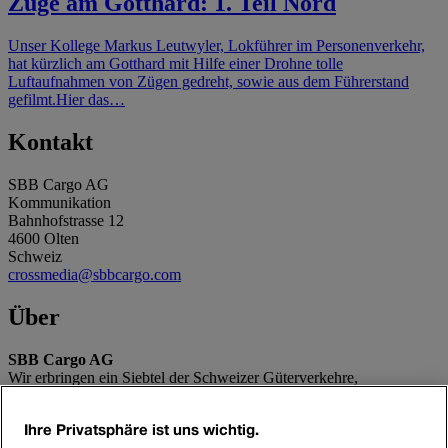
Züge am Gotthard: 1. Teil Nord
Unser Kollege Markus Leutwyler, Lokführer im Personenverkehr,
hat kürzlich am Gotthard mit Hilfe einer Drohne tolle
Luftaufnahmen von Zügen gedreht, sowie aus dem Führerstand
gefilmt.Hier das…
Kontakt
SBB Cargo AG
Kommunikation
Bahnhofstrasse 12
4600 Olten
Schweiz
crossmedia@sbbcargo.com
Über
SBB Cargo AG
Wir erbringen ein Siebtel der Schweizer Güterverkehre,
transportieren täglich 175 000 Tonnen für unsere Kunden und
entlasten damit die Strasse um 16 000 LKW-Fahrten täglich und die
Ihre Privatsphäre ist uns wichtig.
Umwelt jährlich um 432 000 Tonnen CO2.