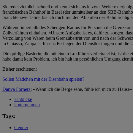
Sie redet ziemlich schnell und kennt sich aus in zwei Welten: derjen
französischen Bahnhof in Basel (der unmittelbar an den SBB-Bahnhof
brauchte zwei Jahre, bis ich mich mit den Abläufen der Bahn richti
Während innerhalb des Schengen-Raums für Personen die Grenzkontrol
Zollverfahren einhalten. «Unsere Aufgabe ist es, dafür zu sorgen, d
Verzollung von Waren beim Grenzübertritt von und nach der Schweiz.
in Chiasso, Zappa ist für das Festlegen der Dienstleistungen und die 
Die quirlige Baslerin, die mit einem Lokführer verheiratet ist, ist di
habe damit kein Problem, ich bin halt im persönlichen Umgang ziemlich
Bisher erschienen:
Sollen Mädchen mit der Eisenbahn spielen?
Danya Fornera
: «Wenn ich die Berge sehe, fühle ich mich zu Hause»
Einblicke
Unternehmen
Tags:
Gender