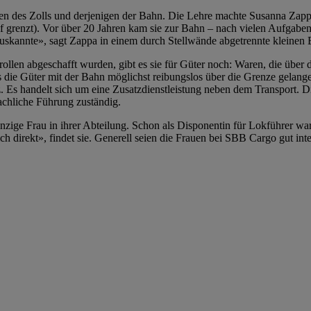
igen des Zolls und derjenigen der Bahn. Die Lehre machte Susanna Zappa 
 grenzt). Vor über 20 Jahren kam sie zur Bahn – nach vielen Aufgaben
g auskannte», sagt Zappa in einem durch Stellwände abgetrennte klein
len abgeschafft wurden, gibt es sie für Güter noch: Waren, die über
ass die Güter mit der Bahn möglichst reibungslos über die Grenze gela
 Es handelt sich um eine Zusatzdienstleistung neben dem Transport. D
fachliche Führung zuständig.
e einzige Frau in ihrer Abteilung. Schon als Disponentin für Lokführer 
 direkt», findet sie. Generell seien die Frauen bei SBB Cargo gut inte