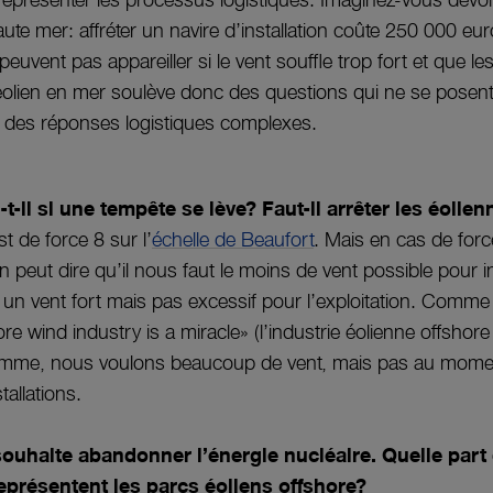
représenter les processus logistiques. Imaginez-vous devo
ute mer: affréter un navire d’installation coûte 250 000 eur
peuvent pas appareiller si le vent souffle trop fort et que l
’éolien en mer soulève donc des questions qui ne se posent
nt des réponses logistiques complexes.
t-il si une tempête se lève? Faut-il arrêter les éolie
st de force 8 sur l’
échelle de Beaufort
. Mais en cas de forc
 peut dire qu’il nous faut le moins de vent possible pour ins
 un vent fort mais pas excessif pour l’exploitation. Comme 
re wind industry is a miracle» (l’industrie éolienne offshore
somme, nous voulons beaucoup de vent, mais pas au mom
tallations.
ouhaite abandonner l’énergie nucléaire. Quelle part
 représentent les parcs éoliens offshore?