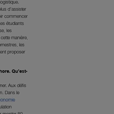
ogistique.
lus d’assister
voir commencer
Les étudiants
e, les
 cette manière,
semestres, les
oient proposer
hore. Qu’est-
mer. Aux défis
on. Dans le
économie
lation