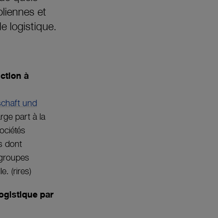
oliennes et
e logistique.
ction à
schaft und
ge part à la
sociétés
s dont
 groupes
. (rires)
ogistique par