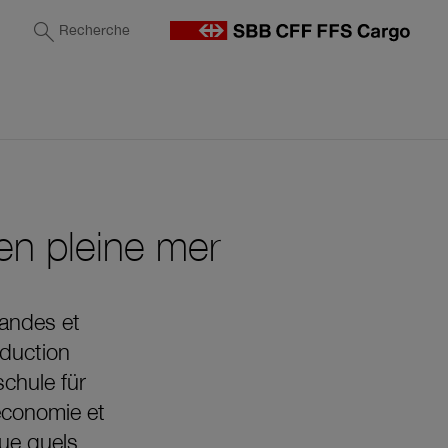
Recherche
 en pleine mer
mandes et
oduction
schule für
’économie et
que quels