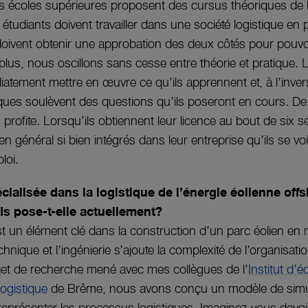
écoles supérieures proposent des cursus théoriques de l
étudiants doivent travailler dans une société logistique en p
 doivent obtenir une approbation des deux côtés pour pou
plus, nous oscillons sans cesse entre théorie et pratique. 
tement mettre en œuvre ce qu’ils apprennent et, à l’invers
iques soulèvent des questions qu’ils poseront en cours. De
n profite. Lorsqu’ils obtiennent leur licence au bout de six 
en général si bien intégrés dans leur entreprise qu’ils se v
loi.
cialisée dans la logistique de l’énergie éolienne offs
is pose-t-elle actuellement?
st un élément clé dans la construction d’un parc éolien en 
chnique et l’ingénierie s’ajoute la complexité de l’organisati
jet de recherche mené avec mes collègues de l’
Institut d’
logistique
de Brême, nous avons conçu un modèle de simu