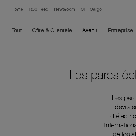
Home
RSS Feed
Newsroom
CFF Cargo
Tout
Offre & Clientèle
Avenir
Entreprise
Les parcs éol
Les parc
devraie
d’électri
Internation
de logis