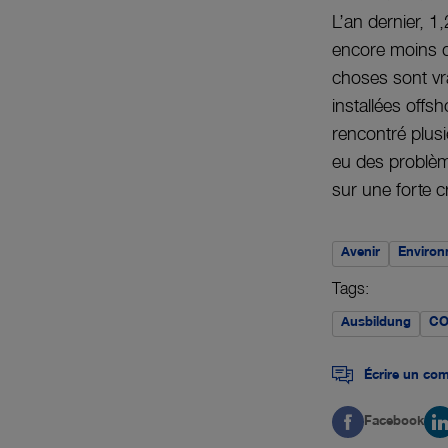
L’an dernier, 1
encore moins de
choses sont vra
installées offs
rencontré plus
eu des problèm
sur une forte c
Avenir
Enviro
Tags:
Ausbildung
CO
Écrire un co
Facebook