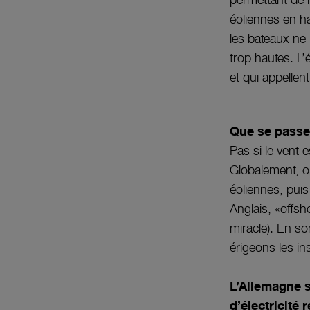
permettant de 
éoliennes en ha
les bateaux ne 
trop hautes. L
et qui appelle
Que se passe-
Pas si le vent e
Globalement, on
éoliennes, puis
Anglais, «offsho
miracle). En 
érigeons les ins
L’Allemagne s
d’électricité