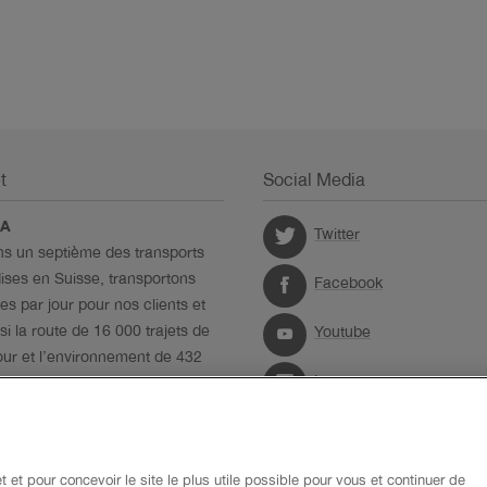
t
Social Media
SA
Twitter
s un septième des transports
ses en Suisse, transportons
Facebook
s par jour pour nos clients et
si la route de 16 000 trajets de
Youtube
our et l’environnement de 432
Instagram
e CO2 par an.
LinkedIn
t et pour concevoir le site le plus utile possible pour vous et continuer de