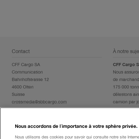
Contact
À notre suje
CFF Cargo SA
CFF Cargo 
Communication
Nous assuron
Bahnhofstrasse 12
de marchandi
4600 Olten
175 000 tonne
Suisse
délestons ain
crossmedia@sbbcargo.com
camion par j
000 tonnes d
Nous accordons de l’importance à votre sphère privée.
Nous utilisons des cookies pour savoir qui consulte notre site Interne