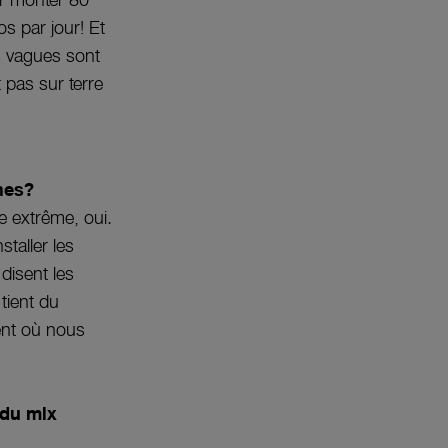
ir monter 80
os par jour! Et
es vagues sont
 pas sur terre
nnes?
e extrême, oui.
taller les
disent les
 tient du
ent où nous
 du mix