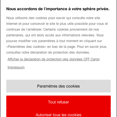
délestons ainsi la route de 16 000 trajets de camion par jour et
Nous accordons de l’importance à votre sphère privée.
l’environnement de 432 000 tonnes de CO2 par an.
Nous utilisons des cookies pour savoir qui consulte notre site
Social Media
Internet et pour concevoir le site le plus utile possible pour vous et
continuer de l’améliorer. Certains cookies proviennent de nos
Twitter
partenaires, qui ont alors accès aux informations relevées. Vous
Facebook
Youtube
pouvez modifier vos paramètres à tout moment en cliquant sur
Instagram
«Paramètres des cookies» en bas de la page. Pour en savoir plus,
LinkedIn
consultez notre déclaration de protection des données.
Afficher la déclaration de protection des données CFF Cargo
Tags
Impressum
Attelage automatique numérique
automatisation
durabilité
Gotthard-Basistunnel @fr
Gotthard @fr
Güterverkehr @fr
Güterwagen
Kombinierter Verkehr @fr
Logistik
logistique
maintenance
SBB Cargo
Schienengüterverkehr @fr
trafic combiné
Trafic de wagons complets
Wagenladungsverkehr
Paramètres des cookies
Impressum
Indication Juridique
Directives conc. les commentaires
Tout refuser
Team
de
Autoriser tous les cookies