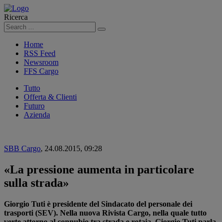
Ricerca
Cerca
Home
RSS Feed
Newsroom
FFS Cargo
Tutto
Offerta & Clienti
Futuro
Azienda
SBB Cargo
,
24.08.2015, 09:28
«La pressione aumenta in particolare
sulla strada»
Giorgio Tuti è presidente del Sindacato del personale dei
trasporti (SEV). Nella nuova Rivista Cargo, nella quale tutto
verte attorno al connubio tra strada e rotaia, Giorgio Tuti parla