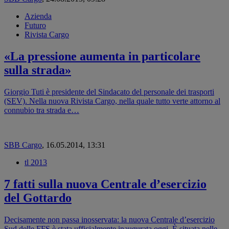
Azienda
Futuro
Rivista Cargo
«La pressione aumenta in particolare
sulla strada»
Giorgio Tuti è presidente del Sindacato del personale dei trasporti
(SEV). Nella nuova Rivista Cargo, nella quale tutto verte attorno al
connubio tra strada e…
SBB Cargo
,
16.05.2014, 13:31
tl 2013
7 fatti sulla nuova Centrale d’esercizio
del Gottardo
Decisamente non passa inosservata: la nuova Centrale d’esercizio
Sud delle FFS è stata ufficialmente inaugurata oggi. È situata nelle