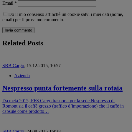
Email
*
Do il mio consenso affinché un cookie salvi i miei dati (nome,
email) per il prossimo commento.
Related Posts
SBB Cargo
,
15.12.2015, 10:57
Azienda
Nespresso punta fortemente sulla rotaia
Da metà 2015, FFS Cargo trasporta per la sede Nespresso di
Romont sia il caffè grezzo (traffico d’importazione) che il caffè in
capsule come prodotto…
SBB Cargo
,
24.08.2015, 09:28