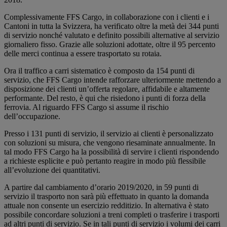
Complessivamente FFS Cargo, in collaborazione con i clienti e i
Cantoni in tutta la Svizzera, ha verificato oltre la metà dei 344 punti
di servizio nonché valutato e definito possibili alternative al servizio
giornaliero fisso. Grazie alle soluzioni adottate, oltre il 95 percento
delle merci continua a essere trasportato su rotaia.
Ora il traffico a carri sistematico è composto da 154 punti di
servizio, che FFS Cargo intende rafforzare ulteriormente mettendo a
disposizione dei clienti un’offerta regolare, affidabile e altamente
performante. Del resto, è qui che risiedono i punti di forza della
ferrovia. Al riguardo FFS Cargo si assume il rischio
dell’occupazione.
Presso i 131 punti di servizio, il servizio ai clienti è personalizzato
con soluzioni su misura, che vengono riesaminate annualmente. In
tal modo FFS Cargo ha la possibilità di servire i clienti rispondendo
a richieste esplicite e può pertanto reagire in modo più flessibile
all’evoluzione dei quantitativi.
A partire dal cambiamento d’orario 2019/2020, in 59 punti di
servizio il trasporto non sarà più effettuato in quanto la domanda
attuale non consente un esercizio redditizio. In alternativa è stato
possibile concordare soluzioni a treni completi o trasferire i trasporti
ad altri punti di servizio. Se in tali punti di servizio i volumi dei carri