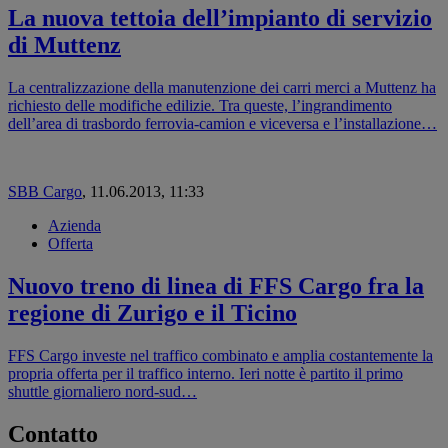
La nuova tettoia dell’impianto di servizio
di Muttenz
La centralizzazione della manutenzione dei carri merci a Muttenz ha
richiesto delle modifiche edilizie. Tra queste, l’ingrandimento
dell’area di trasbordo ferrovia-camion e viceversa e l’installazione…
SBB Cargo
,
11.06.2013, 11:33
Azienda
Offerta
Nuovo treno di linea di FFS Cargo fra la
regione di Zurigo e il Ticino
FFS Cargo investe nel traffico combinato e amplia costantemente la
propria offerta per il traffico interno. Ieri notte è partito il primo
shuttle giornaliero nord-sud…
Contatto