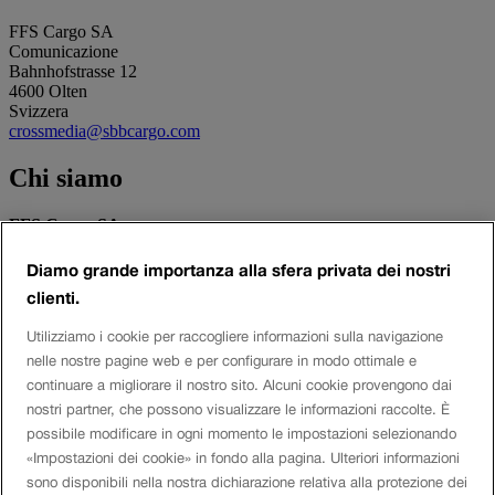
FFS Cargo SA
Comunicazione
Bahnhofstrasse 12
4600 Olten
Svizzera
crossmedia@sbbcargo.com
Chi siamo
FFS Cargo SA
Forniamo un settimo dei servizi di trasporto merci in Svizzera,
trasportiamo 175 000 tonnellate al giorno per i nostri clienti e
Diamo grande importanza alla sfera privata dei nostri
riduciamo così l’onere sulle strade di 16 000 viaggi di camion al
clienti.
giorno e sull’ambiente di 432 000 tonnellate di CO2 all’anno.
Utilizziamo i cookie per raccogliere informazioni sulla navigazione
Social Media
nelle nostre pagine web e per configurare in modo ottimale e
continuare a migliorare il nostro sito. Alcuni cookie provengono dai
Twitter
nostri partner, che possono visualizzare le informazioni raccolte. È
Facebook
possibile modificare in ogni momento le impostazioni selezionando
Youtube
Instagram
«Impostazioni dei cookie» in fondo alla pagina. Ulteriori informazioni
LinkedIn
sono disponibili nella nostra dichiarazione relativa alla protezione dei