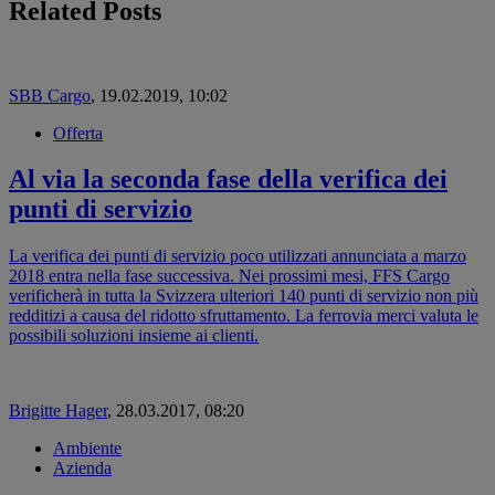
Related Posts
SBB Cargo
,
19.02.2019, 10:02
Offerta
Al via la seconda fase della verifica dei
punti di servizio
La verifica dei punti di servizio poco utilizzati annunciata a marzo
2018 entra nella fase successiva. Nei prossimi mesi, FFS Cargo
verificherà in tutta la Svizzera ulteriori 140 punti di servizio non più
redditizi a causa del ridotto sfruttamento. La ferrovia merci valuta le
possibili soluzioni insieme ai clienti.
Brigitte Hager
,
28.03.2017, 08:20
Ambiente
Azienda