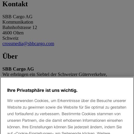
Kontakt
SBB Cargo AG
Kommunikation
Bahnhofstrasse 12
4600 Olten
Schweiz
crossmedia@sbbcargo.com
Über
SBB Cargo AG
Wir erbringen ein Siebtel der Schweizer Güterverkehre,
transportieren täglich 175 000 Tonnen für unsere Kunden und
entlasten damit die Strasse um 16 000 LKW-Fahrten täglich und die
Ihre Privatsphäre ist uns wichtig.
Umwelt jährlich um 432 000 Tonnen CO2.
Wir verwenden Cookies, um Erkenntnisse über die Besuche unserer
Social Media
Website zu gewinnen sowie die Website für Sie optimal zu gestalten
und fortlaufend zu verbessern. Bestimmte Cookies stammen von
Twitter
unseren Partnern, die die damit erhobenen Informationen einsehen
Facebook
Youtube
können. Ihre Einstellungen können Sie jederzeit ändern, indem Sie
Instagram
auf «Cookie-Einstellungen» am Seitenende klicken. Weitere