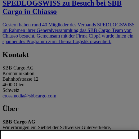
SPEDLOGSWISS zu Besuch bei SBB
Cargo in Chiasso
Gestern haben rund 40 Mitglieder des Verbands SPEDLOGSWISS
im Rahmen ihrer Generalversammlung das SBB Cargo-Team von
Chiasso besucht. Gemeinsam mit der Firma Cippà wurde ihnen ein
spannendes Programm zum Thema Logistik präsentiert.
Kontakt
SBB Cargo AG
Kommunikation
Bahnhofstrasse 12
4600 Olten
Schweiz
crossmedia@sbbcargo.com
Über
SBB Cargo AG
Wir erbringen ein Siebtel der Schweizer Güterverkehre,
transportieren täglich 175 000 Tonnen für unsere Kunden und
entlasten damit die Strasse um 16 000 LKW-Fahrten täglich und die