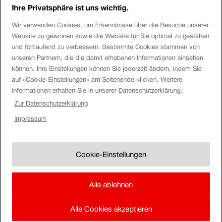
Ihre Privatsphäre ist uns wichtig.
Umwelt jährlich um 432 000 Tonnen CO2.
Wir verwenden Cookies, um Erkenntnisse über die Besuche unserer
Social Media
Website zu gewinnen sowie die Website für Sie optimal zu gestalten
und fortlaufend zu verbessern. Bestimmte Cookies stammen von
Twitter
unseren Partnern, die die damit erhobenen Informationen einsehen
Facebook
Youtube
können. Ihre Einstellungen können Sie jederzeit ändern, indem Sie
Instagram
auf «Cookie-Einstellungen» am Seitenende klicken. Weitere
LinkedIn
Informationen erhalten Sie in unserer Datenschutzerklärung.
Zur Datenschutzerklärung
Tags
Impressum
Automation
automatische Kupplung
Digitalisierung
Gotthard
Gotthard-Basistunnel
Güterverkehr
Güterwagen
Innovation
Kombinierter Verkehr
Kunde
Logistik
SBB Cargo
SBB Cargo International
Schienengüterverkehr
transport logistic
Wagenladungsverkehr
Cookie-Einstellungen
Impressum
Rechtliche Hinweise
Kommentarrichtlinien
Alle ablehnen
Team
de
Alle Cookies akzeptieren
fr