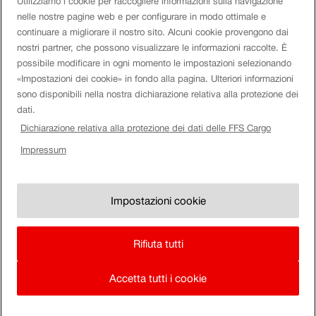
Utilizziamo i cookie per raccogliere informazioni sulla navigazione
Social Media
nelle nostre pagine web e per configurare in modo ottimale e
continuare a migliorare il nostro sito. Alcuni cookie provengono dai
Twitter
nostri partner, che possono visualizzare le informazioni raccolte. È
Facebook
possibile modificare in ogni momento le impostazioni selezionando
Youtube
Instagram
«Impostazioni dei cookie» in fondo alla pagina. Ulteriori informazioni
LinkedIn
sono disponibili nella nostra dichiarazione relativa alla protezione dei
dati.
Tags
Dichiarazione relativa alla protezione dei dati delle FFS Cargo
Impressum
Accoppiamento automatico digitale
automazione
Digitalisierung
Digitalisierung
Gotthard-Basistunnel @it
Gotthard @it
Güterverkehr @it
Güterwagen
Kombinierter Verkehr @it
logistica
Logistik
Schienengüterverkehr @it
sostenibilità
Traffico a carro completo
traffico combinato
Wagenladungsverkehr
@it
Impostazioni cookie
Impressum
Note Legali
Regolamento
Rifiuta tutti
Team
de
Accetta tutti i cookie
fr
it