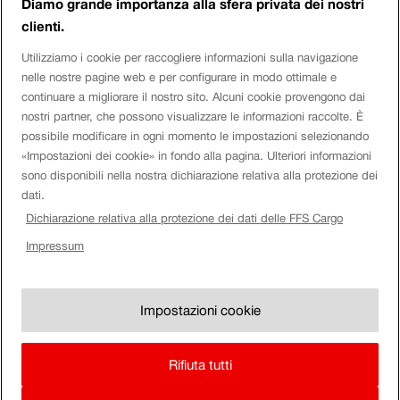
Diamo grande importanza alla sfera privata dei nostri
riduciamo così l’onere sulle strade di 16 000 viaggi di camion al
clienti.
giorno e sull’ambiente di 432 000 tonnellate di CO2 all’anno.
Utilizziamo i cookie per raccogliere informazioni sulla navigazione
Social Media
nelle nostre pagine web e per configurare in modo ottimale e
continuare a migliorare il nostro sito. Alcuni cookie provengono dai
Twitter
nostri partner, che possono visualizzare le informazioni raccolte. È
Facebook
possibile modificare in ogni momento le impostazioni selezionando
Youtube
Instagram
«Impostazioni dei cookie» in fondo alla pagina. Ulteriori informazioni
LinkedIn
sono disponibili nella nostra dichiarazione relativa alla protezione dei
dati.
Tags
Dichiarazione relativa alla protezione dei dati delle FFS Cargo
Impressum
Accoppiamento automatico digitale
automazione
Digitalisierung
Digitalisierung
Gotthard-Basistunnel @it
Gotthard @it
Güterverkehr @it
Güterwagen
Kombinierter Verkehr @it
logistica
Logistik
Schienengüterverkehr @it
sostenibilità
Traffico a carro completo
traffico combinato
Wagenladungsverkehr
@it
Impostazioni cookie
Impressum
Note Legali
Regolamento
Rifiuta tutti
Team