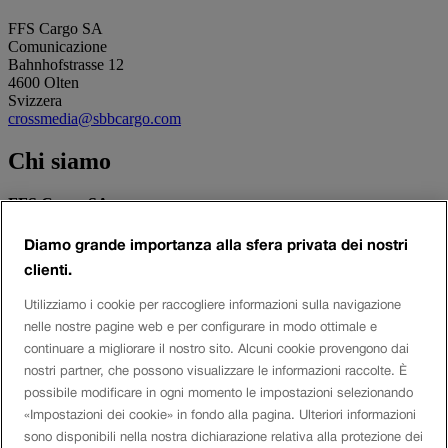
FFS Cargo SA
Comunicazione
Bahnhofstrasse 12
4600 Olten
Svizzera
crossmedia@sbbcargo.com
Chi siamo
FFS Cargo SA
Forniamo un settimo dei servizi di trasporto merci in Svizzera,
trasportiamo 175 000 tonnellate al giorno per i nostri clienti e
Diamo grande importanza alla sfera privata dei nostri
riduciamo così l’onere sulle strade di 16 000 viaggi di camion al
clienti.
giorno e sull’ambiente di 432 000 tonnellate di CO2 all’anno.
Utilizziamo i cookie per raccogliere informazioni sulla navigazione
Social Media
nelle nostre pagine web e per configurare in modo ottimale e
continuare a migliorare il nostro sito. Alcuni cookie provengono dai
Twitter
nostri partner, che possono visualizzare le informazioni raccolte. È
Facebook
possibile modificare in ogni momento le impostazioni selezionando
Youtube
Instagram
«Impostazioni dei cookie» in fondo alla pagina. Ulteriori informazioni
LinkedIn
sono disponibili nella nostra dichiarazione relativa alla protezione dei