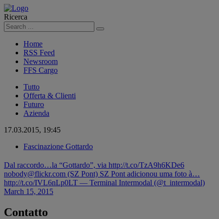
Ricerca
Cerca
Home
RSS Feed
Newsroom
FFS Cargo
Tutto
Offerta & Clienti
Futuro
Azienda
17.03.2015, 19:45
Fascinazione Gottardo
Dal raccordo…la “Gottardo”, via http://t.co/TzA9h6KDe6
nobody@flickr.com (SZ Pont) SZ Pont adicionou uma foto à…
http://t.co/IVL6nLp0LT — Terminal Intermodal (@t_intermodal)
March 15, 2015
Contatto