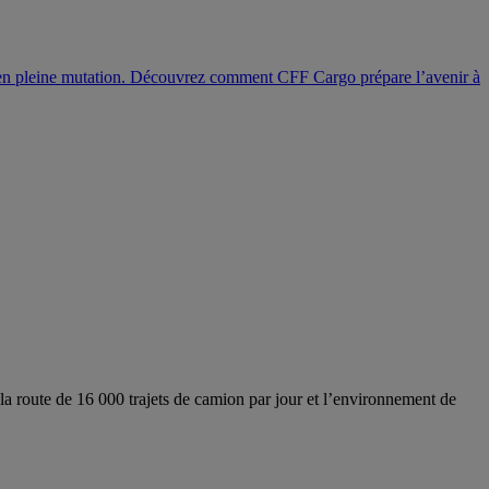
st en pleine mutation. Découvrez comment CFF Cargo prépare l’avenir à
la route de 16 000 trajets de camion par jour et l’environnement de