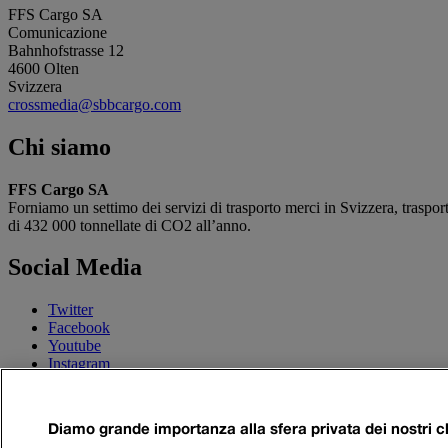
FFS Cargo SA
Comunicazione
Bahnhofstrasse 12
4600 Olten
Svizzera
crossmedia@sbbcargo.com
Chi siamo
FFS Cargo SA
Forniamo un settimo dei servizi di trasporto merci in Svizzera, traspor
di 432 000 tonnellate di CO2 all’anno.
Social Media
Twitter
Facebook
Youtube
Instagram
LinkedIn
Tags
Diamo grande importanza alla sfera privata dei nostri cl