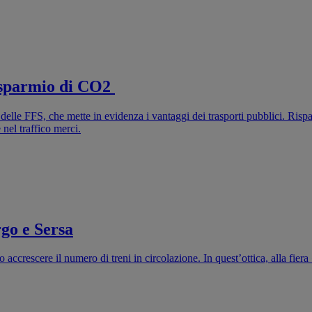
 risparmio di CO2
 delle FFS, che mette in evidenza i vantaggi dei trasporti pubblici. Rispa
e nel traffico merci.
rgo e Sersa
accrescere il numero di treni in circolazione. In quest’ottica, alla fier