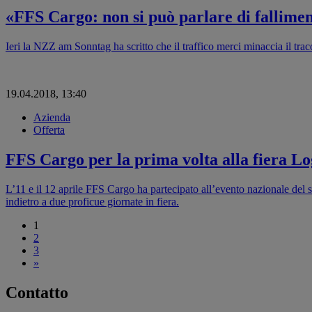
«FFS Cargo: non si può parlare di fallimen
Ieri la NZZ am Sonntag ha scritto che il traffico merci minaccia il tr
19.04.2018, 13:40
Azienda
Offerta
FFS Cargo per la prima volta alla fiera Log
L’11 e il 12 aprile FFS Cargo ha partecipato all’evento nazionale del se
indietro a due proficue giornate in fiera.
1
2
3
»
Contatto