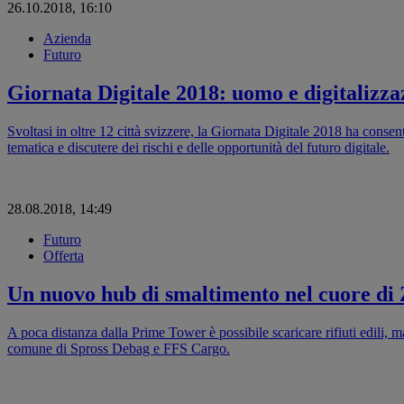
26.10.2018, 16:10
Azienda
Futuro
Giornata Digitale 2018: uomo e digitalizz
Svoltasi in oltre 12 città svizzere, la Giornata Digitale 2018 ha consen
tematica e discutere dei rischi e delle opportunità del futuro digitale.
28.08.2018, 14:49
Futuro
Offerta
Un nuovo hub di smaltimento nel cuore di 
A poca distanza dalla Prime Tower è possibile scaricare rifiuti edili, ma
comune di Spross Debag e FFS Cargo.