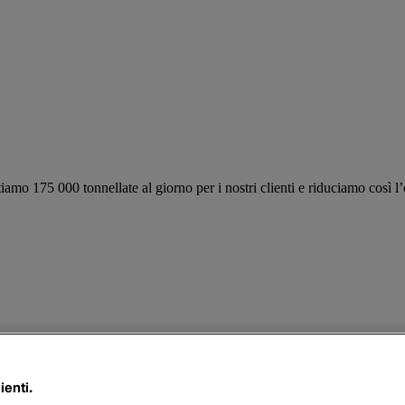
tiamo 175 000 tonnellate al giorno per i nostri clienti e riduciamo così l
ienti.