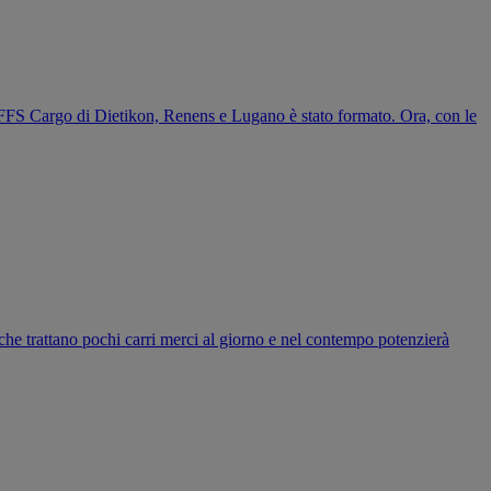
ale FFS Cargo di Dietikon, Renens e Lugano è stato formato. Ora, con le
o che trattano pochi carri merci al giorno e nel contempo potenzierà