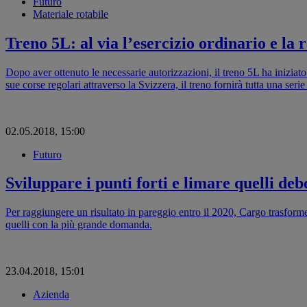
Futuro
Materiale rotabile
Treno 5L: al via l’esercizio ordinario e la r
Dopo aver ottenuto le necessarie autorizzazioni, il treno 5L ha iniziat
sue corse regolari attraverso la Svizzera, il treno fornirà tutta una serie 
02.05.2018, 15:00
Futuro
Sviluppare i punti forti e limare quelli debo
Per raggiungere un risultato in pareggio entro il 2020, Cargo trasformer
quelli con la più grande domanda.
23.04.2018, 15:01
Azienda