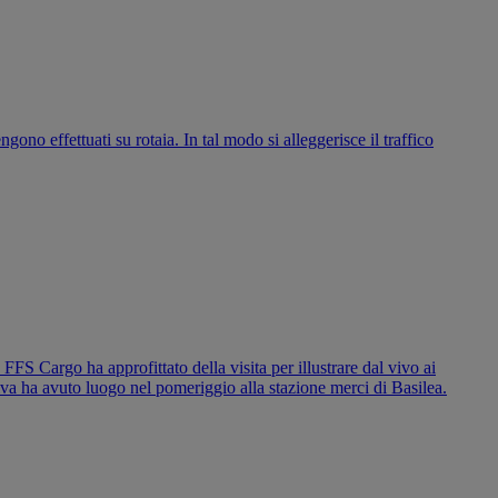
ono effettuati su rotaia. In tal modo si alleggerisce il traffico
 FFS Cargo ha approfittato della visita per illustrare dal vivo ai
tiva ha avuto luogo nel pomeriggio alla stazione merci di Basilea.