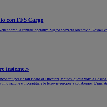
ario con FFS Cargo
Neuendorf alla centrale operativa Migros Svizzera orientale a Gossau veng
re insieme.»
ncontrati per l’Xrail Board of Directors, tenutosi questa volta a Basilea.
e innovazione e incoraggiare le ferrovie europee a collaborare. L’inizia