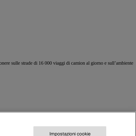
’onere sulle strade di 16 000 viaggi di camion al giorno e sull’ambiente
Impostazioni cookie