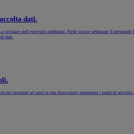
accolta dati.
o a circolare nell’esercizio ordinario. Nelle scorse settimane il person
di dati.
li.
à nei prossimi sei anni la rete ferroviaria; esaminerà i punti di servizi