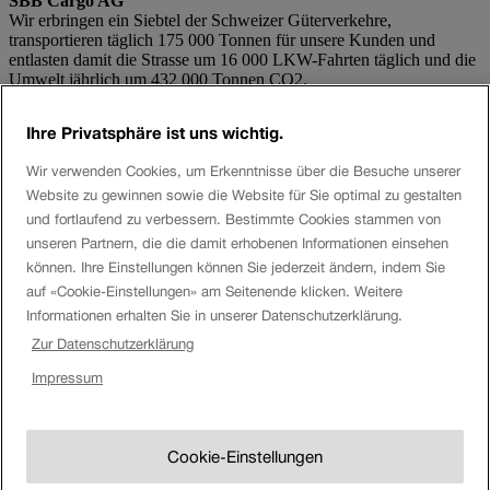
SBB Cargo AG
Wir erbringen ein Siebtel der Schweizer Güterverkehre,
transportieren täglich 175 000 Tonnen für unsere Kunden und
entlasten damit die Strasse um 16 000 LKW-Fahrten täglich und die
Umwelt jährlich um 432 000 Tonnen CO2.
Social Media
Ihre Privatsphäre ist uns wichtig.
Wir verwenden Cookies, um Erkenntnisse über die Besuche unserer
Twitter
Facebook
Website zu gewinnen sowie die Website für Sie optimal zu gestalten
Youtube
und fortlaufend zu verbessern. Bestimmte Cookies stammen von
Instagram
unseren Partnern, die die damit erhobenen Informationen einsehen
LinkedIn
können. Ihre Einstellungen können Sie jederzeit ändern, indem Sie
auf «Cookie-Einstellungen» am Seitenende klicken. Weitere
Tags
Informationen erhalten Sie in unserer Datenschutzerklärung.
Zur Datenschutzerklärung
Automation
automatische Kupplung
Digitalisierung
Gotthard
Gotthard-Basistunnel
Güterverkehr
Güterwagen
Innovation
Kombinierter Verkehr
Kunde
Logistik
SBB Cargo
SBB Cargo International
Impressum
Schienengüterverkehr
transport logistic
Wagenladungsverkehr
Impressum
Rechtliche Hinweise
Cookie-Einstellungen
Kommentarrichtlinien
Team