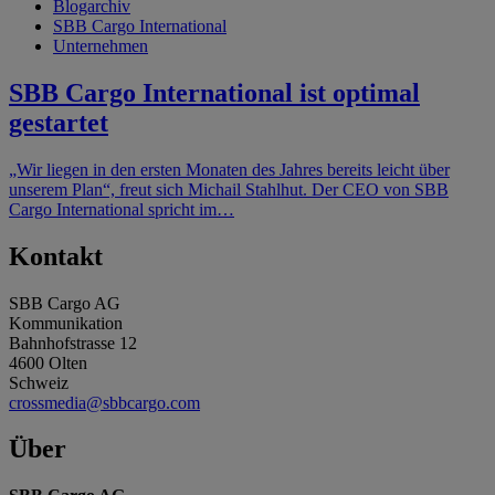
Blogarchiv
SBB Cargo International
Unternehmen
SBB Cargo International ist optimal
gestartet
„Wir liegen in den ersten Monaten des Jahres bereits leicht über
unserem Plan“, freut sich Michail Stahlhut. Der CEO von SBB
Cargo International spricht im…
Kontakt
SBB Cargo AG
Kommunikation
Bahnhofstrasse 12
4600 Olten
Schweiz
crossmedia@sbbcargo.com
Über