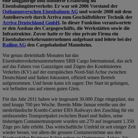
eine langjährige und fundierte Erfahrung im
Eisenbahngüterverkehr. Er war seit 2006 Vorstand der
Osthannoverschen Eisenbahnen AG
und wurde 2008 mit dem
Anteilserwerb durch Arriva zum Geschäftsführer Technik der
Arriva Deutschland GmbH
. In dieser Funktion verantwortete
er den Ausbau des Cargogeschäfts, die Werkstätten sowie die
Infrastruktur. Zuvor hatte er für eine private Firma ein
Eisenbahnverkehrsunternehmen aufgebaut und leitete bei der
Railion AG
den Cargobahnhof Mannheim.
Vor genau dreieinhalb Monaten hat das
Eisenbahnverkehrsunternehmen SBB Cargo International, das sich
auf das Fahren von Ganzzügen und Zügen des Kombinierten
Verkehrs (KV) auf der europäischen Nord-Süd Achse zwischen
Deutschland und Italien fokussiert, offiziell seinen Betrieb
aufgenommen. Und heute kann ich sagen: Der Start ist gelungen,
wir befinden uns auf einem guten Gleis.
Für das Jahr 2011 haben wir insgesamt 30.000 Züge eingeplant, das
sind knapp 700 pro Woche. Bereits Mitte Januar erteilte uns der
niederländische Kombi-Carrier ERS Railways den Zuschlag für ein
umfassendes Transportpaket zwischen Basel und Italien, seine
bisherigen Containertransporte wurden um 270 auf insgesamt 1.350
Züge pro Jahr erhöht. Das wirtschaftliche Umfeld ist seit einiger Zeit
wieder besser, vor allem die grossen Containerströme aus den
Nordseehäfen Richtung Italien geben zu Optimismus Anlass. Als