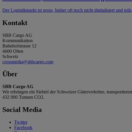
Der Logistikmarkt ist gross, bisher oft noch nicht digitalisiert und t
Kontakt
SBB Cargo AG
Kommunikation
Bahnhofstrasse 12
4600 Olten
Schweiz
crossmedia@sbbcargo.com
Über
SBB Cargo AG
Wir erbringen ein Siebtel der Schweizer Güterverkehre, transportier
432 000 Tonnen CO2.
Social Media
Twitter
Facebook