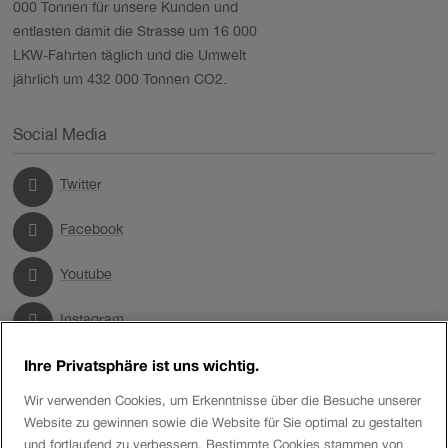
000 Tonnen für unsere Kunden und
entlasten damit die Strasse um 16 000
LKW-Fahrten täglich und die Umwelt
jährlich um 432 000 Tonnen CO2.
Social Media
Twitter
Facebook
Youtube
Instagram
Ihre Privatsphäre ist uns wichtig.
LinkedIn
Wir verwenden Cookies, um Erkenntnisse über die Besuche unserer
Website zu gewinnen sowie die Website für Sie optimal zu gestalten
Tags
und fortlaufend zu verbessern. Bestimmte Cookies stammen von