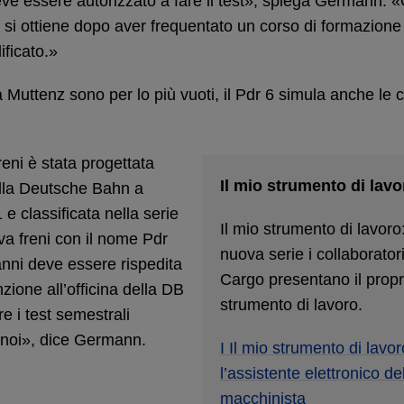
e essere autorizzato a fare il test», spiega Germann. 
 si ottiene dopo aver frequentato un corso di formazione
ificato.»
a Muttenz sono per lo più vuoti, il Pdr 6 simula anche le c
reni è stata progettata
Il mio strumento di lavo
della Deutsche Bahn a
e classificata nella serie
Il mio strumento di lavoro
ova freni con il nome Pdr
nuova serie i collaborator
nni deve essere rispedita
Cargo presentano il propr
zione all’officina della DB
strumento di lavoro.
e i test semestrali
 noi», dice Germann.
I Il mio strumento di lavor
l’assistente elettronico de
macchinista