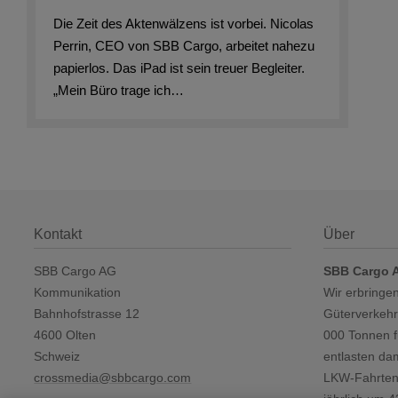
Die Zeit des Aktenwälzens ist vorbei. Nicolas
Perrin, CEO von SBB Cargo, arbeitet nahezu
papierlos. Das iPad ist sein treuer Begleiter.
„Mein Büro trage ich…
Kontakt
Über
SBB Cargo AG
SBB Cargo 
Kommunikation
Wir erbringen
Bahnhofstrasse 12
Güterverkehre
4600 Olten
000 Tonnen 
Schweiz
entlasten da
crossmedia@sbbcargo.com
LKW-Fahrten 