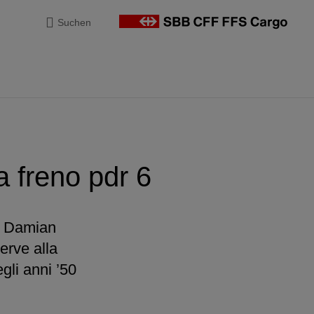
Suchen
va freno pdr 6
z Damian
erve alla
gli anni ’50