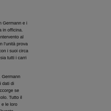
an Germann e i
 in officina.
intervento al
n l’unità prova
on i suoi circa
a tutti i carri
ova. Germann
i dati di
 accorge se
lo. Tutto il
e le loro