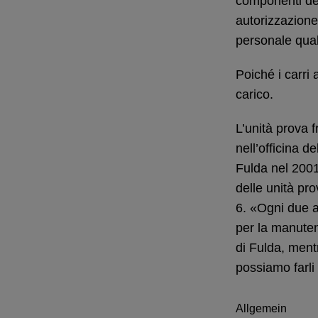
componenti dev
autorizzazione
personale qual
Poiché i carri 
carico.
L’unità prova f
nell’officina 
Fulda nel 2001 
delle unità pr
6. «Ogni due a
per la manuten
di Fulda, mentr
possiamo farli
Allgemein