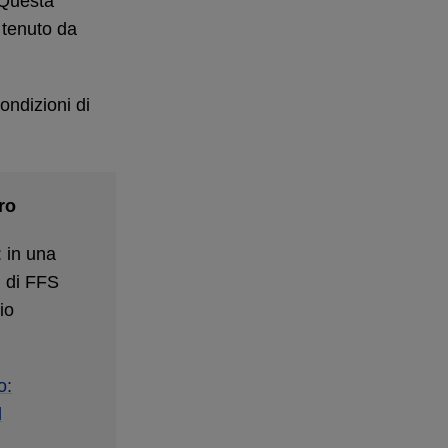
«Questa
 tenuto da
ondizioni di
ro
: in una
i di FFS
io
o:
l