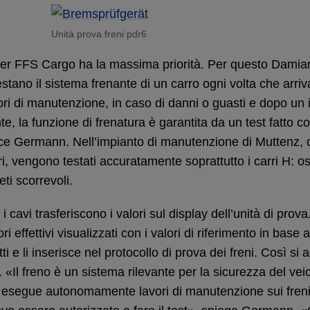
Unità prova freni pdr6
per FFS Cargo ha la massima priorità. Per questo Dami
estano il sistema frenante di un carro ogni volta che arriva
ori di manutenzione, in caso di danni o guasti e dopo un 
e, la funzione di frenatura è garantita da un test fatto co
ice Germann. Nell’impianto di manutenzione di Muttenz, c
i, vengono testati accuratamente soprattutto i carri H: ossi
eti scorrevoli.
, i cavi trasferiscono i valori sul display dell’unità di pr
ri effettivi visualizzati con i valori di riferimento in base a
tti e li inserisce nel protocollo di prova dei freni. Così si
. «Il freno è un sistema rilevante per la sicurezza del veico
esegue autonomamente lavori di manutenzione sui freni 