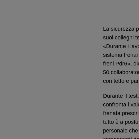
La sicurezza 
suoi colleghi t
«Durante i lav
sistema frenant
freni Pdr6», d
50 collaborator
con tetto e par
Durante il test
confronta i valo
frenata prescri
tutto è a posto
personale che 