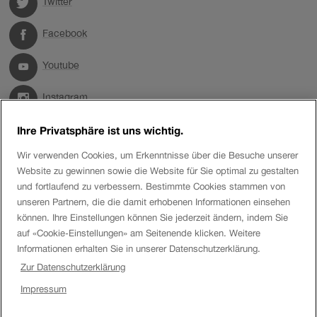
Twitter
Facebook
Youtube
Instagram
Ihre Privatsphäre ist uns wichtig.
LinkedIn
Wir verwenden Cookies, um Erkenntnisse über die Besuche unserer
Website zu gewinnen sowie die Website für Sie optimal zu gestalten
Tags
und fortlaufend zu verbessern. Bestimmte Cookies stammen von
unseren Partnern, die die damit erhobenen Informationen einsehen
AUTOMATION
AUTOMATISCHE KUPPLUNG
DIGITALISIERUNG
können. Ihre Einstellungen können Sie jederzeit ändern, indem Sie
GOTTHARD
GOTTHARD-BASISTUNNEL
GÜTERVERKEHR
auf «Cookie-Einstellungen» am Seitenende klicken. Weitere
Informationen erhalten Sie in unserer Datenschutzerklärung.
GÜTERWAGEN
INNOVATION
KOMBINIERTER VERKEHR
KUNDE
Zur Datenschutzerklärung
LOGISTIK
SBB CARGO
SBB CARGO INTERNATIONAL
SCHIENENGÜTERVERKEHR
TRANSPORT LOGISTIC
Impressum
WAGENLADUNGSVERKEHR