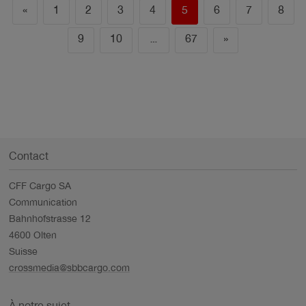
«
1
2
3
4
5
6
7
8
9
10
…
67
»
Contact
CFF Cargo SA
Communication
Bahnhofstrasse 12
4600 Olten
Suisse
crossmedia@sbbcargo.com