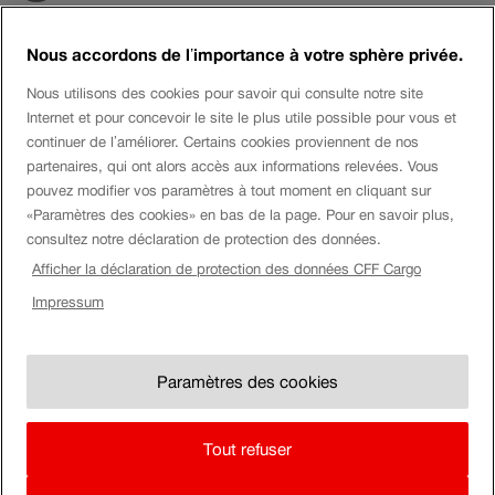
LinkedIn
Nous accordons de l’importance à votre sphère privée.
Nous utilisons des cookies pour savoir qui consulte notre site
Tags
Internet et pour concevoir le site le plus utile possible pour vous et
continuer de l’améliorer. Certains cookies proviennent de nos
ATTELAGE AUTOMATIQUE NUMÉRIQUE
AUTOMATISATION
partenaires, qui ont alors accès aux informations relevées. Vous
DURABILITÉ
GOTTHARD-BASISTUNNEL @FR
GOTTHARD @FR
pouvez modifier vos paramètres à tout moment en cliquant sur
GÜTERVERKEHR @FR
GÜTERWAGEN
KOMBINIERTER VERKEHR @FR
«Paramètres des cookies» en bas de la page. Pour en savoir plus,
consultez notre déclaration de protection des données.
LOGISTIK
LOGISTIQUE
MAINTENANCE
SBB CARGO
Afficher la déclaration de protection des données CFF Cargo
SCHIENENGÜTERVERKEHR @FR
TRAFIC COMBINÉ
TRAFIC DE WAGONS COMPLETS
WAGENLADUNGSVERKEHR
Impressum
Paramètres des cookies
Tout refuser
Impressum
Indication Juridique